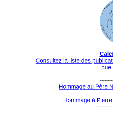
--------
Cale
Consultez la liste des public
que 
--------
Hommage au Père Ni
Hommage à Pierre 
--------------