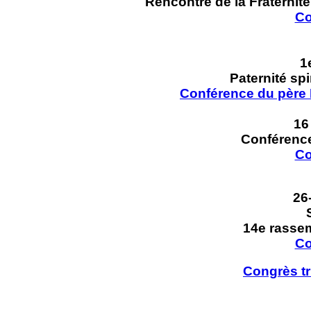
Rencontre de la Fraternit
Co
1
Paternité spi
Conférence du père B
16
Conférence
Co
26
S
14e rasse
Co
Congrès t