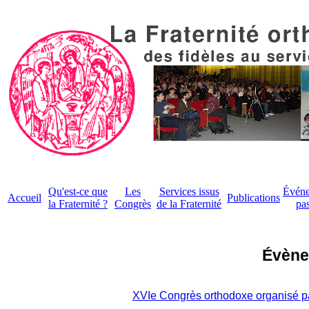
Qu'est-ce que
Les
Services issus
Évén
Accueil
Publications
la Fraternité ?
Congrès
de la Fraternité
pa
Évène
XVIe Congrès orthodoxe organisé pa